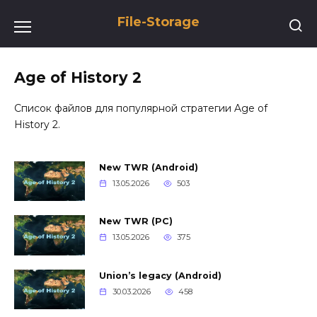
Перейти
File-Storage
к
содержанию
Age of History 2
Список файлов для популярной стратегии Age of
History 2.
New TWR (Android)
13.05.2026
503
New TWR (PC)
13.05.2026
375
Union’s legacy (Android)
30.03.2026
458