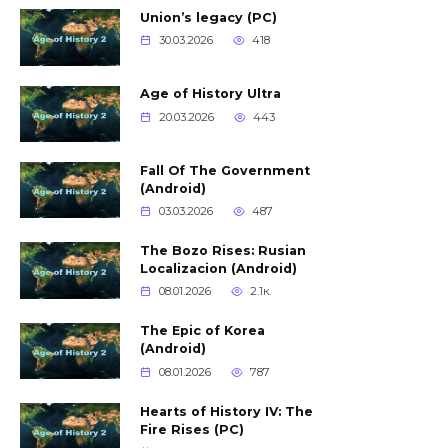
Union’s legacy (PC)
30.03.2026
418
Age of History Ultra
20.03.2026
443
Fall Of The Government
(Android)
03.03.2026
487
The Bozo Rises: Rusian
Localizacion (Android)
08.01.2026
2.1к.
The Epic of Korea
(Android)
08.01.2026
787
Hearts of History IV: The
Fire Rises (PC)