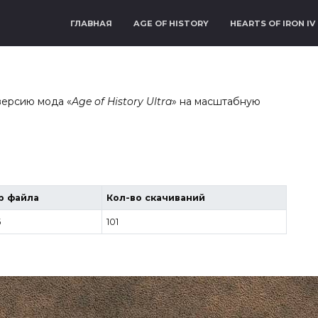
ГЛАВНАЯ
AGE OF HISTORY
HEARTS OF IRON IV
версию мода «
Age of History Ultra
» на масштабную
р файла
Кол-во скачиваний
Б
101