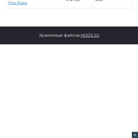
Fire Rises
Хранилище файлов
MODS.SU