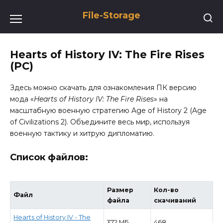
Перейти
File-Storage
к
содержанию
Hearts of History IV: The Fire Rises
(PC)
Здесь можно скачать для ознакомления ПК версию
мода «
Hearts of History IV: The Fire Rises
» на
масштабную военную стратегию Age of History 2 (Age
of Civilizations 2). Объедините весь мир, используя
военную тактику и хитрую дипломатию.
Список файлов:
Размер
Кол-во
Файл
файла
скачиваний
Hearts of History IV - The
372 МБ
468