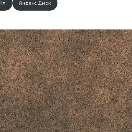
йл
Яндекс Диск