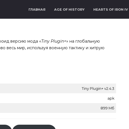
ГЛАВНАЯ
AGE OF HISTORY
HEARTS OF IRON IV
роид версию мода «
Tiny Plugin+
» на глобальную
ово весь мир, используя военную тактику и хитрую
Tiny Plugin+ v2.4.3
apk
899 Мб