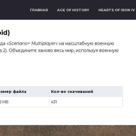
ГЛАВНАЯ
AGE OF HISTORY
HEARTS OF IRON IV
id)
да «
Scenario+ Multiplayer
» на масштабную военную
ions 2). Объедините заново весь мир, используя военную
азмер файла
Кол-во скачиваний
2 МБ
431