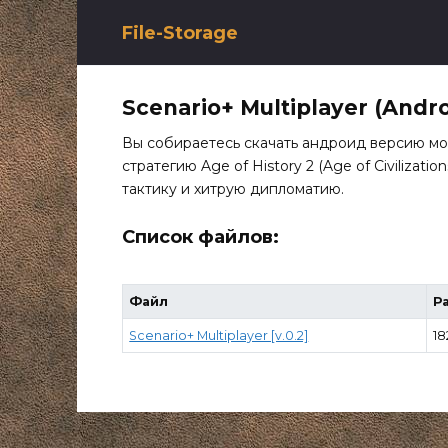
Перейти
к
File-Storage
содержанию
Scenario+ Multiplayer (Andro
Вы собираетесь скачать андроид версию мо
стратегию Age of History 2 (Age of Civilizat
тактику и хитрую дипломатию.
Список файлов:
Файл
Р
Scenario+ Multiplayer [v.0.2]
18