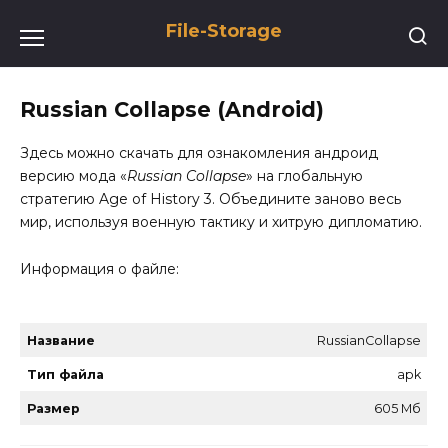
Перейти
File-Storage
к
содержанию
Russian Collapse (Android)
Здесь можно скачать для ознакомления андроид
версию мода «
Russian Collapse
» на глобальную
стратегию Age of History 3. Объедините заново весь
мир, используя военную тактику и хитрую дипломатию.
Информация о файле:
Название
RussianCollapse
Тип файла
apk
Размер
605 Мб