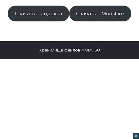
Скачать с Яндекса
Скачать с ModsFire
Хранилище файлов
MODS.SU