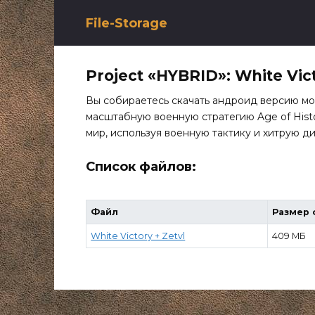
Перейти
к
File-Storage
содержанию
Project «HYBRID»: White Vict
Вы собираетесь скачать андроид версию мо
масштабную военную стратегию Age of History
мир, используя военную тактику и хитрую д
Список файлов:
Файл
Размер 
White Victory + Zetvl
409 МБ