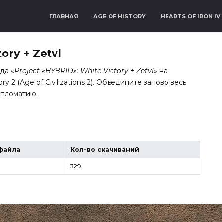
ГЛАВНАЯ
AGE OF HISTORY
HEARTS OF IRON IV
ory + Zetvl
да «
Project «HYBRID»: White Victory + Zetvl
» на
 2 (Age of Civilizations 2). Объедините заново весь
ипломатию.
файла
Кол-во скачиваний
329