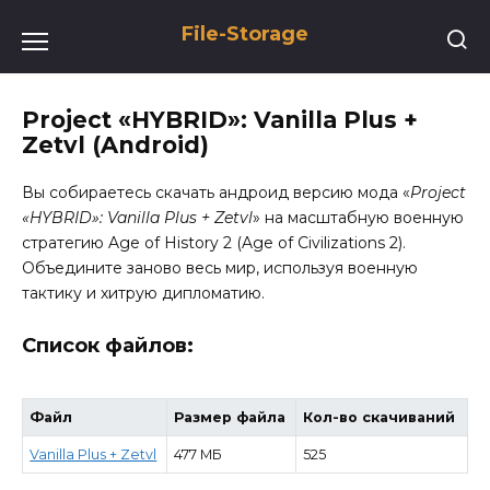
Перейти
File-Storage
к
содержанию
Project «HYBRID»: Vanilla Plus +
Zetvl (Android)
Вы собираетесь скачать андроид версию мода «
Project
«HYBRID»: Vanilla Plus + Zetvl
» на масштабную военную
стратегию Age of History 2 (Age of Civilizations 2).
Объедините заново весь мир, используя военную
тактику и хитрую дипломатию.
Список файлов:
Файл
Размер файла
Кол-во скачиваний
Vanilla Plus + Zetvl
477 МБ
525