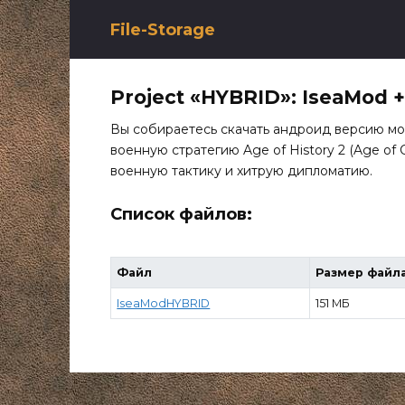
Перейти
к
File-Storage
содержанию
Project «HYBRID»: IseaMod +
Вы собираетесь скачать андроид версию мо
военную стратегию Age of History 2 (Age of C
военную тактику и хитрую дипломатию.
Список файлов:
Файл
Размер файл
IseaModHYBRID
151 МБ