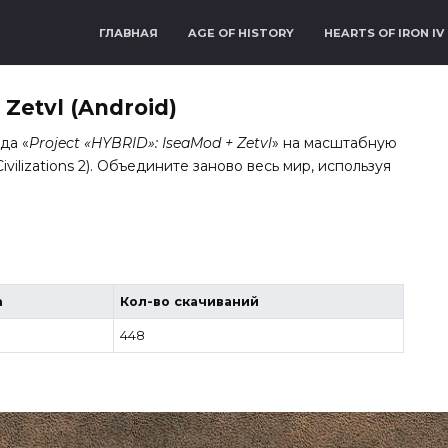
ГЛАВНАЯ
AGE OF HISTORY
HEARTS OF IRON IV
 Zetvl (Android)
да «
Project «HYBRID»: IseaMod + Zetvl
» на масштабную
ivilizations 2). Объедините заново весь мир, используя
а
Кол-во скачиваний
448