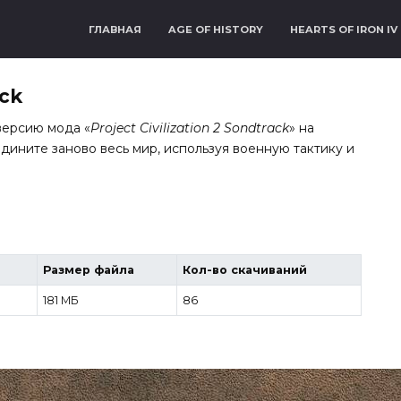
ГЛАВНАЯ
AGE OF HISTORY
HEARTS OF IRON IV
ack
версию мода «
Project Civilization 2 Sondtrack
» на
едините заново весь мир, используя военную тактику и
Размер файла
Кол-во скачиваний
181 МБ
86