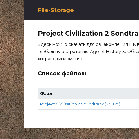
Перейти
к
File-Storage
содержанию
Project Civilization 2 Sondtr
Здесь можно скачать для ознакомления ПК 
глобальную стратегию Age of History 3. Объ
хитрую дипломатию.
Список файлов:
Файл
Project Civilization 2 Soundtrack (23.11.25)