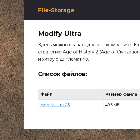
Перейти
к
File-Storage
содержанию
Modify Ultra
Здесь можно скачать для ознакомления ПК 
стратегию Age of History 2 (Age of Civilizat
и хитрую дипломатию.
Список файлов:
Файл
Размер файла
Modify Ultra 05
495 МБ