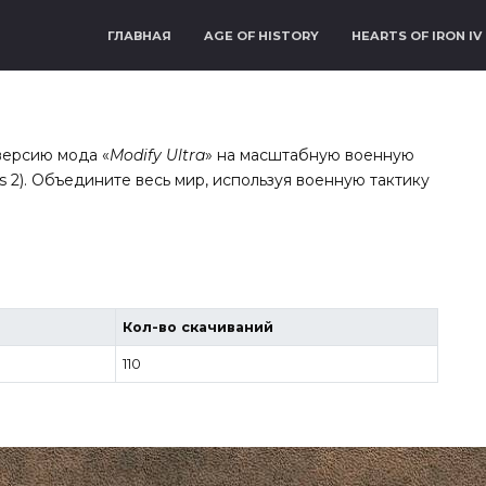
ГЛАВНАЯ
AGE OF HISTORY
HEARTS OF IRON IV
версию мода «
Modify Ultra
» на масштабную военную
ions 2). Объедините весь мир, используя военную тактику
Кол-во скачиваний
110