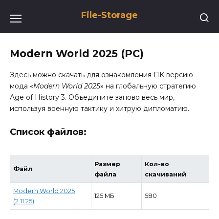
Перейти
File-Storage
к
содержанию
Modern World 2025 (PC)
Здесь можно скачать для ознакомления ПК версию
мода «
Modern World 2025
» на глобальную стратегию
Age of History 3. Объедините заново весь мир,
используя военную тактику и хитрую дипломатию.
Список файлов:
Размер
Кол-во
Файл
файла
скачиваний
Modern World 2025
125 МБ
580
(2.11.25)