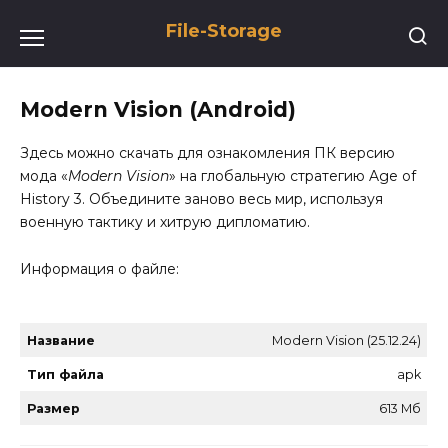
Перейти
File-Storage
к
содержанию
Modern Vision (Android)
Здесь можно скачать для ознакомления ПК версию
мода «
Modern Vision
» на глобальную стратегию Age of
History 3. Объедините заново весь мир, используя
военную тактику и хитрую дипломатию.
Информация о файле:
Название
Modern Vision (25.12.24)
Тип файла
apk
Размер
613 Мб