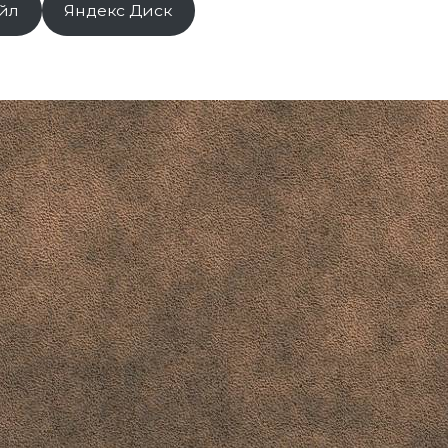
йл
Яндекс Диск