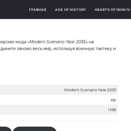
ГЛАВНАЯ
AGE OF HISTORY
HEARTS OF IRON IV
версию мода «
Modern Scenario Year 2035
» на
едините заново весь мир, используя военную тактику и
Modern Scenario Year 2035
zip
1 Мб