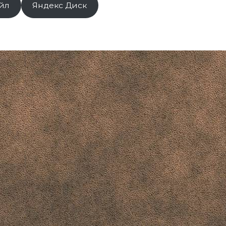
йл
Яндекс Диск