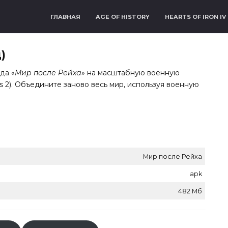
ГЛАВНАЯ
AGE OF HISTORY
HEARTS OF IRON IV
)
да «
Мир после Рейха
» на масштабную военную
ions 2). Объедините заново весь мир, используя военную
Мир после Рейха
apk
482 Мб