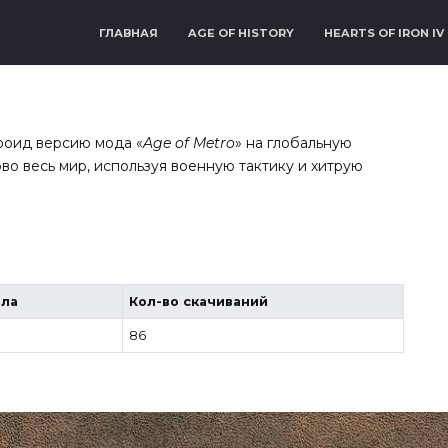
ГЛАВНАЯ
AGE OF HISTORY
HEARTS OF IRON IV
роид версию мода «
Age of Metro
» на глобальную
ово весь мир, используя военную тактику и хитрую
йла
Кол-во скачиваний
86