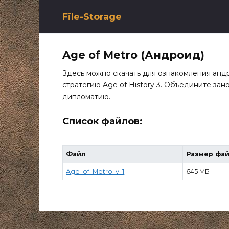
Перейти
к
File-Storage
содержанию
Age of Metro (Андроид)
Здесь можно скачать для ознакомления анд
стратегию Age of History 3. Объедините зан
дипломатию.
Список файлов:
Файл
Размер фа
Age_of_Metro_v_1
645 МБ