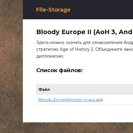
Перейти
к
File-Storage
содержанию
Bloody Europe II (AoH 3, And
Здесь можно скачать для ознакомления Анд
стратегию Age of History 3. Объедините зан
дипломатию.
Список файлов:
Файл
Bloody_Europe3porter ncauz.apk