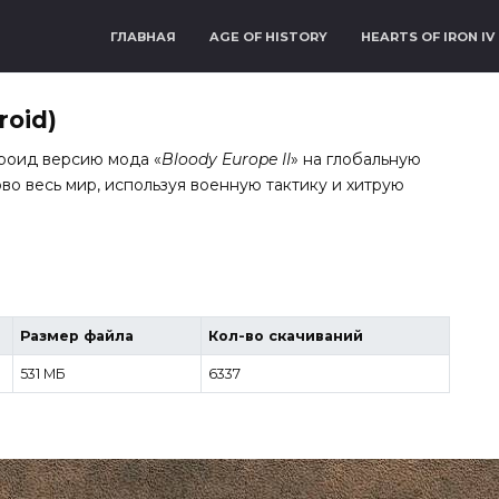
ГЛАВНАЯ
AGE OF HISTORY
HEARTS OF IRON IV
roid)
роид версию мода «
Bloody Europe II
» на глобальную
ово весь мир, используя военную тактику и хитрую
Размер файла
Кол-во скачиваний
531 МБ
6337