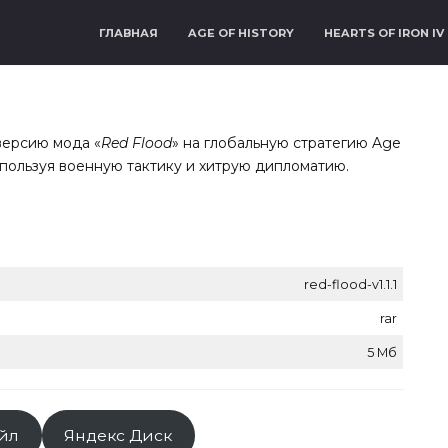
ГЛАВНАЯ
AGE OF HISTORY
HEARTS OF IRON IV
версию мода «
Red Flood
» на глобальную стратегию Age
используя военную тактику и хитрую дипломатию.
red-flood-v1.1.1
rar
5 Мб
йл
Яндекс Диск