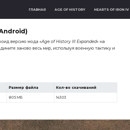
ГЛАВНАЯ
AGE OF HISTORY
HEARTS OF IRON IV
(Android)
роид версию мода «
Age of History III Expanded
» на
едините заново весь мир, используя военную тактику и
Размер файла
Кол-во скачиваний
805 МБ
14303