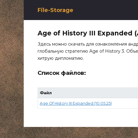
Перейти
к
File-Storage
содержанию
Age of History III Expanded 
Здесь можно скачать для ознакомления анд
глобальную стратегию Age of History 3. Объ
хитрую дипломатию.
Список файлов:
Файл
Age Of History III Expanded (10.05.25)