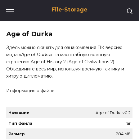
Перейти
File-Storage
к
содержанию
Age of Durka
Здесь можно скачать для ознакомления ПК версию
мода «
Age of Durka
» на масштабную военную
стратегию Age of History 2 (Age of Civilizations 2).
Объедините весь мир, используя военную тактику и
хитрую дипломатию.
Информация о файле:
Название
Age of Durka v0.2
Тип файла
rar
Размер
284 Мб