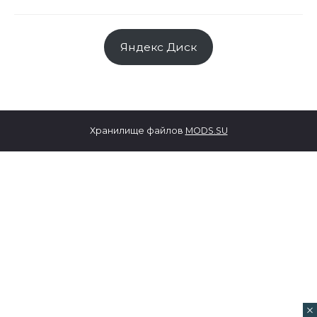
Яндекс Диск
Хранилище файлов
MODS.SU